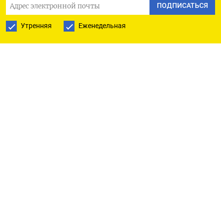
ПОДПИСАТЬСЯ
Пара евро/рубль была у отметки 74,47, и здесь
Утренняя
Еженедельная
рубль дешевеет почти на столько же.
В паре с юанем рубль котируется в плюсе,
дорожая на 0,1% до отметки 10,18.
Таким образом, рублевые кросс-курсы отражают
текущий спрос на доллар США как валюту-
убежище в ущерб рискованным активам, а также
снижение цен на сырье из-за опасений, что
американская экономика находится на пути к
рецессии.
Рыночные настроения испортились после
вчерашних американских макроэкономических