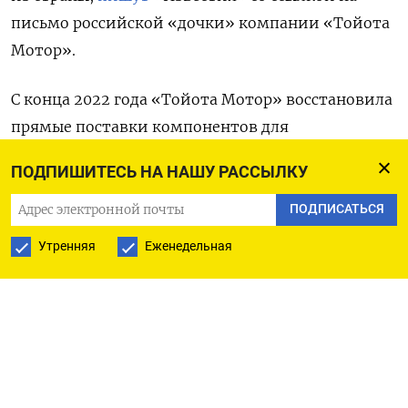
письмо российской «дочки» компании «Тойота
Мотор».
С конца 2022 года «Тойота Мотор» восстановила
прямые поставки компонентов для
гарантийного ремонта автомобилей
ПОДПИШИТЕСЬ НА НАШУ РАССЫЛКУ
и их технического обслуживания, а также
одобрила параллельный импорт для
ПОДПИСАТЬСЯ
официальных дилеров, отметил в письме
Утренняя
Еженедельная
управляющий генеральный менеджер
департамента поставки запчастей и складских
операций компании Андрей Щербаков.
Документ был направлен в суд, который
рассматривает иск «Общества потребительской