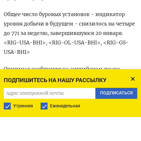
Общее число буровых установок - индикатор
уровня добычи в будущем - снизилось на четыре
до 771 за неделю, завершившуюся 20 января.
<RIG-USA-BHI>, <RIG-OL-USA-BHI>, <RIG-GS-
USA-BHI>
Оригинал сообщения на английском языке
доступен по коду (Скотт Диcавино)
ПОДПИШИТЕСЬ НА НАШУ РАССЫЛКУ
ПОДПИСАТЬСЯ
Утренняя
Еженедельная
ПОДПИСАТЬСЯ НА ТЕЛЕГРАМ
ПОДПИСАТЬСЯ В GOOGLE