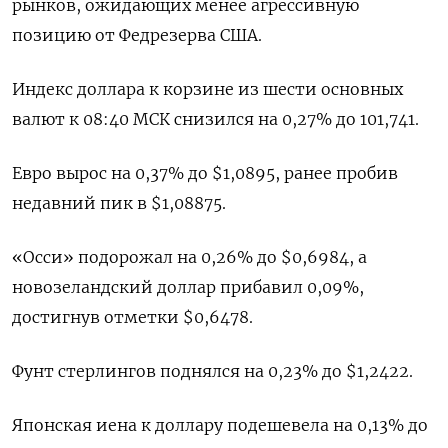
рынков, ожидающих менее агрессивную
позицию от Федрезерва США.
Индекс доллара к корзине из шести основных
валют к 08:40 МСК снизился на 0,27% до 101,741​.
Евро вырос на 0,37% до $1,0895​, ранее пробив
недавний пик в $1,08875.
«Осси» подорожал на 0,26% до $0,6984​, а
новозеландский доллар прибавил 0,09%,
достигнув отметки $0,6478​.
Фунт стерлингов поднялся на 0,23% до $1,2422​.
Японская иена к доллару подешевела на 0,13%​ до