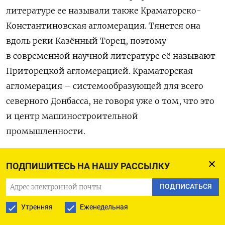
литературе е
е
называли
также
Краматорско-
Константиновская агломерация. Тянется она
вдоль реки Казённый Торец, поэтому
в современной научной литературе её называют
Приторецкой агломерацией. Краматорская
агломерация
–
системообразующей для всего
северного Донбасса, не говоря уже
о том
, что это
и центр машиностроительной
промышленности.
Агломерация состоит с городов: Краматорск,
ПОДПИШИТЕСЬ НА НАШУ РАССЫЛКУ
Славянск, Константиновка, Дружковка
и
Лиман.
ПОДПИСАТЬСЯ
(Поэтому, в частности, таким важным событием
было возвращение Лимана в начале октября
Утренняя
Еженедельная
прошлого года.) Общая ч
исленность населения