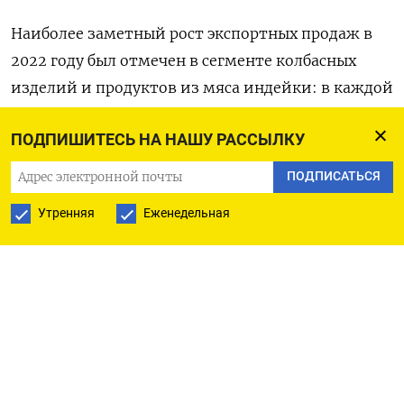
Наиболее заметный рост экспортных продаж в
2022 году был отмечен в сегменте колбасных
изделий и продуктов из мяса индейки: в каждой
из категорий объем отгрузок приблизился к
ПОДПИШИТЕСЬ НА НАШУ РАССЫЛКУ
10.000 тонн, увеличившись примерно на треть в
годовом выражении. Поставки свинины на
ПОДПИСАТЬСЯ
зарубежные рынки составили около 15.000 тонн,
Утренняя
Еженедельная
что примерно на 15% больше показателя 2021
года.
Основная доля экспорта Черкизово приходится
на Китай, Казахстан и другие страны
Евразийского экономического союза (ЕАЭС), а
также Саудовскую Аравию и Вьетнам.