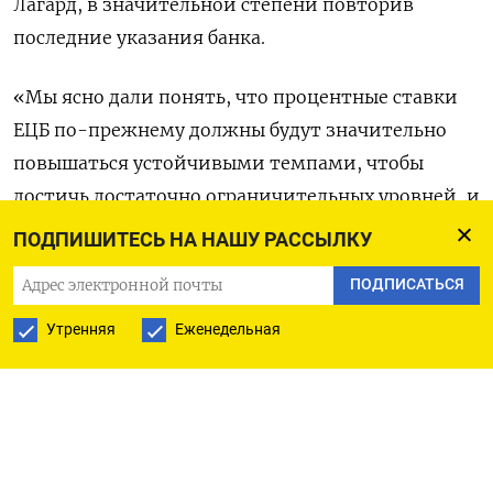
Лагард, в значительной степени повторив
последние указания банка.
«Мы ясно дали понять, что процентные ставки
ЕЦБ по-прежнему должны будут значительно
повышаться устойчивыми темпами, чтобы
достичь достаточно ограничительных уровней, и
будут оставаться на этих уровнях так долго, как
ПОДПИШИТЕСЬ НА НАШУ РАССЫЛКУ
это необходимо», - подчеркнула Лагард.
ПОДПИСАТЬСЯ
«Другими словами, мы будем придерживаться
Утренняя
Еженедельная
курса, чтобы обеспечить своевременный возврат
инфляции к нашему целевому уровню», -
добавила она.
Оригинал сообщения на английском языке