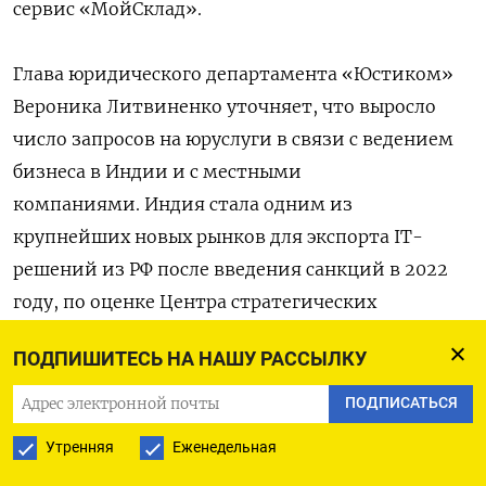
сервис «МойСклад».
Глава юридического департамента «Юстиком»
Вероника Литвиненко уточняет, что выросло
число запросов на юруслуги в связи с ведением
бизнеса в Индии и с местными
компаниями. Индия стала одним из
крупнейших новых рынков для экспорта IT-
решений из РФ после введения санкций в 2022
году, по оценке Центра стратегических
разработок. Из российских IT-компаний там уже
ПОДПИШИТЕСЬ НА НАШУ РАССЫЛКУ
присутствуют, в частности, «Геоскан»,
«Квантовые коммуникации», «Скаут»,
ПОДПИСАТЬСЯ
ассоциация технологических компаний ИТЭРА.
Утренняя
Еженедельная
С 2022 года многие компании стали выходить в