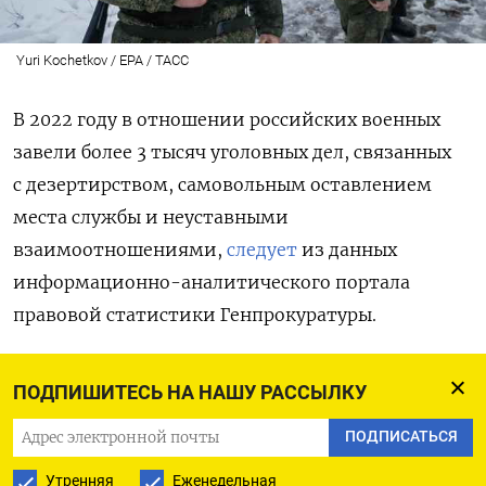
Yuri Kochetkov / EPA / ТАСС
В 2022 году в отношении российских военных
завели более 3 тысяч уголовных дел, связанных
с дезертирством, самовольным оставлением
места службы и неуставными
взаимоотношениями,
следует
из данных
информационно-аналитического портала
правовой статистики Генпрокуратуры.
Из 3047 зарегистрированных преступлений
ПОДПИШИТЕСЬ НА НАШУ РАССЫЛКУ
против военной службы (гл. 33 УК) признаны
совершенными 2835. Таким образом, количество
ПОДПИСАТЬСЯ
соответствующих преступлений выросло почти
Утренняя
Еженедельная