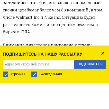
за технического сбоя, вызвавшего аномальные
скачки цен бумаг более чем 80 компаний, в том
числе Walmart Inc и Nike Inc. Ситуацию будет
расследовать Комиссия по ценным бумагам и
биржам США.
Внимание инвесторов приковано к сезону
отчетности. По данным Refinitiv, 65% из
ПОДПИШИТЕСЬ НА НАШУ РАССЫЛКУ
отличавшихся компаний опередили консенсус-
ПОДПИСАТЬСЯ
прогноз, что лишь немного ниже среднего
долгосрочного показателя в 66%.
Утренняя
Еженедельная
Активность в производственном секторе и
секторе услуг США в январе замедлила падение,
указав на то, что ограничительные процентные