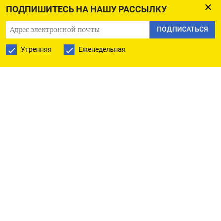
ПОДПИШИТЕСЬ НА НАШУ РАССЫЛКУ
управлению беспилотниками, военной
топографии и связи.
ПОДПИСАТЬСЯ
Утренняя
Еженедельная
О формировании штурмового отряда «Шторм»
22 января
рассказал
депутат Госдумы
от Волгоградской области Андрей Гимбатов. Это
второе с начала года подразделение, которое
отправляют на войну власти региона. В середине
января в Украину отправился штурмовой отряд
«
Сталинград
» из 168 добровольцев. Он был
создан в декабре 2022 года, его обеспечение
курировал лично губернатор Андрей Бочаров.
Перед «Сталинградом» стоят те же задачи, что
перед «Штормом».