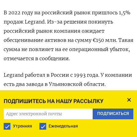
В 2022 году на российский рынок пришлось 1,5%
продаж Legrand. Из-за решения покинуть
российский рынок компания ожидает
обесценивание активов на сумму €150 млн. Такая
сумма не повлияет на ее операционный убыток,
отмечается в сообщении.
Legrand работал в России с 1993 года. У компании
есть два завода в Ульяновской области.
Группа
производит
продукцию
ПОДПИШИТЕСЬ НА НАШУ РАССЫЛКУ
электротехнического назначения: розетки,
ПОДПИСАТЬСЯ
удлинители, зарядные устройства, в том числе
Утренняя
Еженедельная
для электромобилей, оборудование для