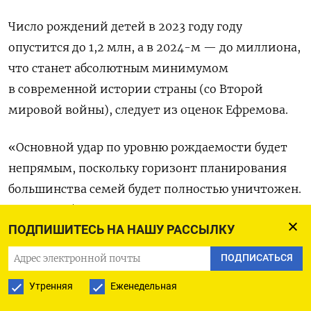
Число рождений детей в 2023 году году
опустится до 1,2 млн, а в 2024-м — до миллиона,
что станет абсолютным минимумом
в современной истории страны (со Второй
мировой войны), следует из оценок Ефремова.
«Основной удар по уровню рождаемости будет
непрямым, поскольку горизонт планирования
большинства семей будет полностью уничтожен.
И эффект будет тем сильнее, чем дольше
ПОДПИШИТЕСЬ НА НАШУ РАССЫЛКУ
продлится мобилизация», — говорит демограф
(его цитирует
Bloomberg
).
ПОДПИСАТЬСЯ
Утренняя
Еженедельная