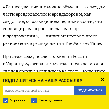
«Данное увеличение можно объяснить отъездом
части арендодателей и арендаторов и, как
следствие, освобождением недвижимости, что
спровоцировало рост числа квартир
в предложении», — пишет агентство в пресс-
релизе (есть в распоряжении The
Moscow
Times).
При этом сразу после вторжения России
в Украину 24 февраля 2022 года число лотов для
сдачи в аренду увеличилось на треть. После этого
объем предложения рос почти каждый месяц.
ПОДПИШИТЕСЬ НА НАШУ РАССЫЛКУ
Рост на 8% произошел с сентября, когда была
ПОДПИСАТЬСЯ
объявлена мобилизация, по декабрь 2022 года.
Утренняя
Еженедельная
Если в декабре 2021 года для сдачи всех элитных