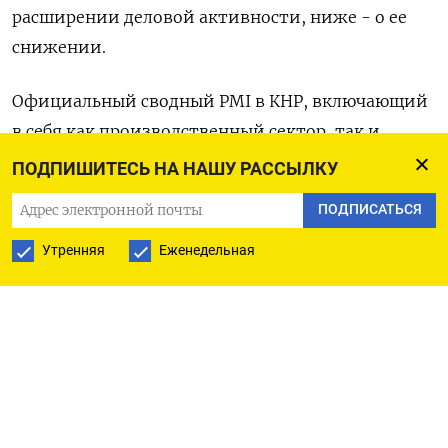
расширении деловой активности, ниже - о ее
снижении.
Официальный сводный PMI в КНР, включающий
в себя как производственный сектор, так и
услуги, подскочил в январе до 52,9 пункта с 42,6
ПОДПИШИТЕСЬ НА НАШУ РАССЫЛКУ
в декабре.
ПОДПИСАТЬСЯ
Оригинал сообщения на английском языке
Утренняя
Еженедельная
доступен по коду: (Бюро Рейтер в Гданьске)
ПОДПИСАТЬСЯ НА ТЕЛЕГРАМ
ПОДПИСАТЬСЯ В GOOGLE