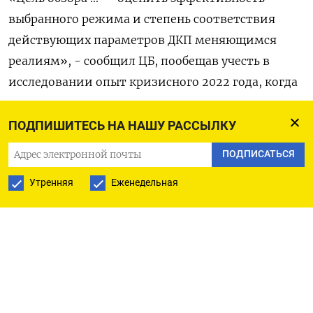
выбранного режима и степень соответствия
действующих параметров ДКП меняющимся
реалиям», - сообщил ЦБ, пообещав учесть в
исследовании опыт кризисного 2022 года, когда
половина золотовалютных резервов страны
оказалась заблокирована западными санкциями.
ПОДПИШИТЕСЬ НА НАШУ РАССЫЛКУ
ПОДПИСАТЬСЯ
«Российская экономика в 2022 году
дополнительно столкнулась с шоками,
Утренняя
Еженедельная
связанными с изменением внешних условий.
Адаптация к новой реальности не только
расставляет новые акценты в ранее
сформировавшихся тенденциях, но и является
отдельным самостоятельным вызовом для ДКП
на среднесрочном горизонте», - сообщил ЦБ.