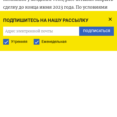
сделку до конца июня 2023 года. По условиями
соглашения, VEON должен был выручить от
ПОДПИШИТЕСЬ НА НАШУ РАССЫЛКУ
продажи оператора 130 миллиардов рублей.
ПОДПИСАТЬСЯ
Газета Коммерсант на прошлой неделе
Утренняя
Еженедельная
сообщила, что Минфин, Минэкономики и ЦБ
выступили против сделки о продаже оператора в
ее текущем виде. Схема не устроила и
держателей еврооблигаций Veon, которые уже
пытались приостановить процесс через суд.
РБК в среду сообщил со ссылкой на чиновника,
знакомого с ходом обсуждения, что сделка
согласована.