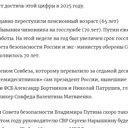
т достичь этой цифры в 2025 году.
давно переступили пенсионный возраст (65 лет)
бывания чиновника на госслужбе (70 лет). Путин еж
боты. На этой неделе на год был увеличен срок гос
ета безопасности России и экс-министру обороны 
олнилось 70 лет.
еном Совбеза, которому перевалило за седьмой деся
«семидесятников» сам президент России, нынешние
 ФСБ Александр Бортников и Николай Патрушев, гл
спикер Совфеда Валентина Матвиенко.
 Совета безопасности Владимира Путина скоро так
в этом году руководителю СВР Сергею Нарышкину буд