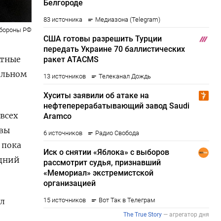
бороны РФ
стные
альном
всех
авы
,
пока
едний
ыл