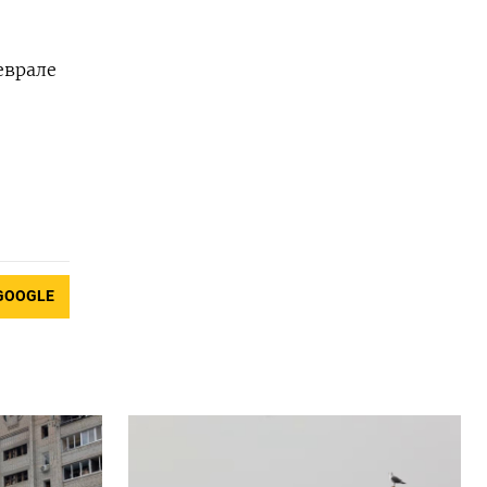
еврале
GOOGLE