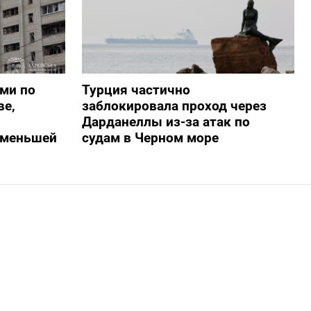
ами по
Турция частично
ве,
заблокировала проход через
Дарданеллы из-за атак по
о меньшей
судам в Черном море