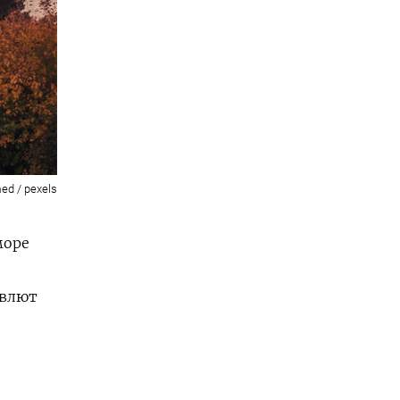
ed / pexels
море
евлют