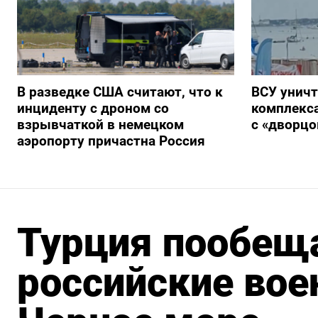
В разведке США считают, что к
ВСУ унич
инциденту с дроном со
комплекс
взрывчаткой в немецком
с «дворц
аэропорту причастна Россия
Турция пообеща
российские вое