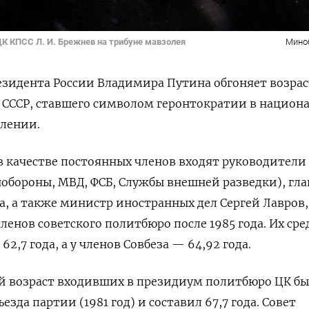
К КПСС Л. И. Брежнев на трибуне мавзолея
Мино
езидента России Владимира Путина обгоняет возра
 СССР, ставшего символом геронтократии в национ
влении.
 в качестве постоянных членов входят
руководители 
обороны, МВД, ФСБ, Службы внешней разведки), гл
а, а также министр иностранных дел Сергей Лавров
членов советского политбюро после 1985 года. Их ср
 62,7 года, а у членов Совбеза — 64,92 года.
 возраст входивших в президиум политбюро ЦК б
езда партии (1981 год) и составил 67,7 года. Совет