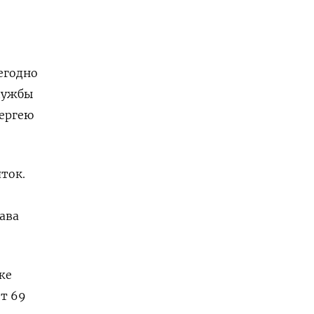
егодно
службы
Сергею
ток.
ава
же
ет 69