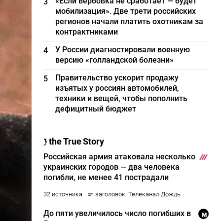
«Если вербовка не сработает — будет
3
мобилизация». Две трети российских
регионов начали платить охотникам за
контрактниками
У России диагностировали военную
4
версию «голландской болезни»
Правительство ускорит продажу
5
изъятых у россиян автомобилей,
техники и вещей, чтобы пополнить
дефицитный бюджет