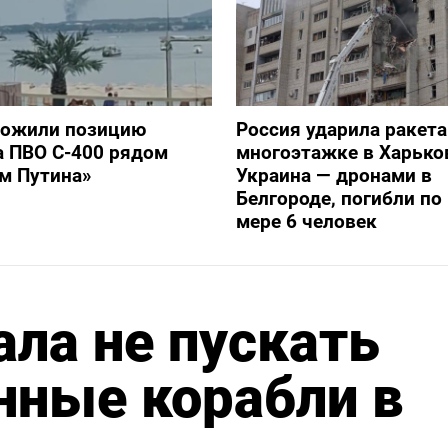
тожили позицию
Россия ударила ракет
а ПВО С-400 рядом
многоэтажке в Харько
ом Путина»
Украина — дронами в
Белгороде, погибли п
мере 6 человек
ла не пускать
нные корабли в