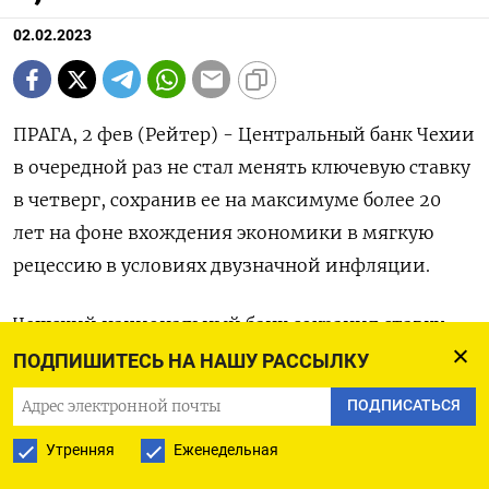
02.02.2023
ПРАГА, 2 фев (Рейтер) - Центральный банк Чехии
в очередной раз не стал менять ключевую ставку
в четверг, сохранив ее на максимуме более 20
лет на фоне вхождения экономики в мягкую
рецессию в условиях двузначной инфляции.
Чешский национальный банк сохранил ставку
двухнедельного репо на отметке 7,00%, где она
ПОДПИШИТЕСЬ НА НАШУ РАССЫЛКУ
находится с июня, когда центробанк провел
ПОДПИСАТЬСЯ
последнее из череды повышений.
Утренняя
Еженедельная
В общей сложности за годовой цикл