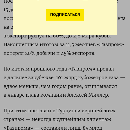
Последний раз «Газпром» представил данные
15 декабря: они показали, что за две недели
ПОДПИСАТЬСЯ
последнего месяца 2022 года добыча газа просела
на 24% год к году, до 17,2 млрд кубометров,
а экспорт рухнул на 60%, до 2,6 млрд кубов.
Накопленным итогом за 11,5 месяцев «Газпром»
потерял 20% добычи и 45% экспорта.
По итогам прошлого года «Газпром» продал
в дальнее зарубежье
101 млрд кубометров газа —
вдвое меньше, чем годом ранее, отчитывался
в январе глава компании Алексей Миллер.
При этом поставки в Турцию и европейским
странам — некогда крупнейшим клиентам
«Газпрома» — составили лишь 85 млрд