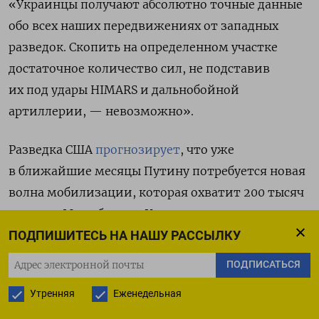
«Украинцы получают абсолютно точные данные
обо всех наших передвижениях от западных
разведок. Скопить на определенном участке
достаточное количество сил, не подставив
их под удары HIMARS и дальнобойной
артиллерии, — невозможно».
Разведка США
прогнозирует
, что уже
в ближайшие месяцы Путину потребуется новая
волна мобилизации, которая охватит 200 тысяч
человек. Минобороны Украины заявляет, что
«первая волна» была масштабнее официальных
ПОДПИШИТЕСЬ НА НАШУ РАССЫЛКУ
цифр и позволила армии накопить у границ 500
ПОДПИСАТЬСЯ
тысяч солдат.
Утренняя
Еженедельная