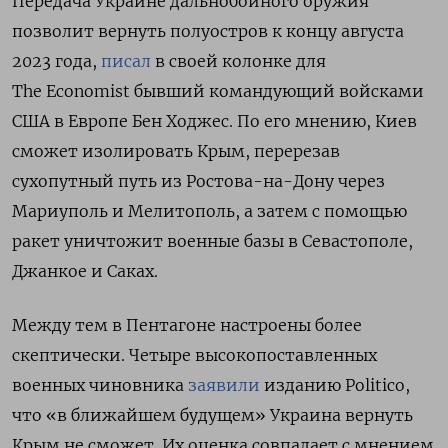
Передача Украине дальнобойного оружия
позволит вернуть полуостров к концу августа
2023 года,
писал
в своей колонке для
The Economist бывший командующий войсками
США в Европе Бен Ходжес. По его мнению, Киев
сможет изолировать Крым, перерезав
сухопутный путь из Ростова-на-Дону через
Мариуполь и Мелитополь, а затем с помощью
ракет уничтожит военные базы в Севастополе,
Джанкое и Саках.
Между тем в Пентагоне настроены более
скептически. Четыре высокопоставленных
военных чиновника
заявили
изданию Politico,
что
«в ближайшем будущем» Украина вернуть
Крым не сможет. Их оценка совпадает с мнением