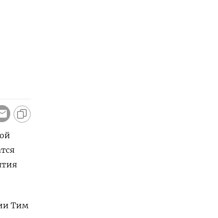
рой
атся
ятия
нии Тим