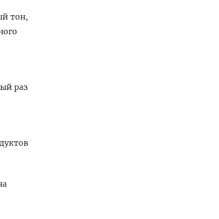
й тон,
ного
вый раз
одуктов
на