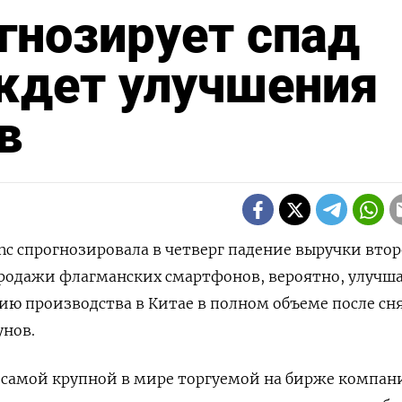
огнозирует спад
ждет улучшения
в
 Inc спрогнозировала в четверг падение выручки вто
продажи флагманских смартфонов, вероятно, улучш
ию производства в Китае в полном объеме после сн
унов.
 самой крупной в мире торгуемой на бирже компа