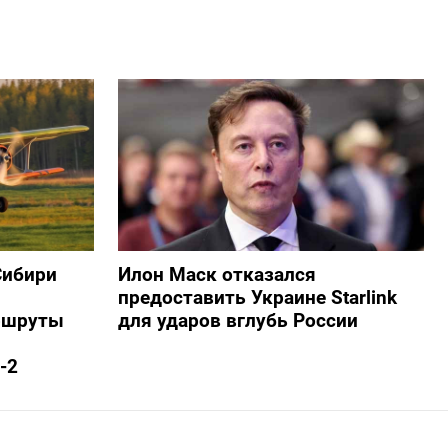
Сибири
Илон Маск отказался
предоставить Украине Starlink
ршруты
для ударов вглубь России
-2