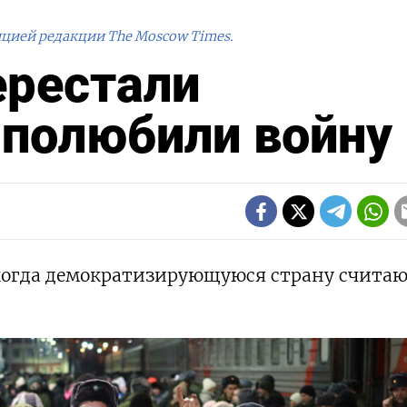
ицией редакции The Moscow Times.
ерестали
 полюбили войну
когда демократизирующуюся страну счита