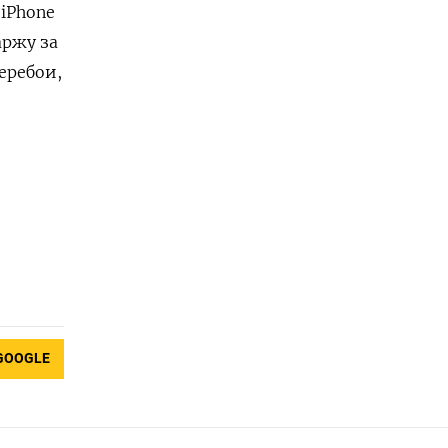
iPhone
аржу за
еребои,
GOOGLE