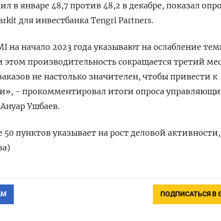
ил в январе 48,7 против 48,2 в декабре, показал опро
kit для инвестбанка Tengri Partners.
I на начало 2023 года указывают на ослабление те
При этом производительность сокращается третий ме
заказов не настолько значителен, чтобы привести к
», - прокомментировал итоги опроса управляющ
 Ануар Ушбаев.
 50 пунктов указывает на рост деловой активности,
ва)
АМ
ПОДПИСАТЬСЯ В 