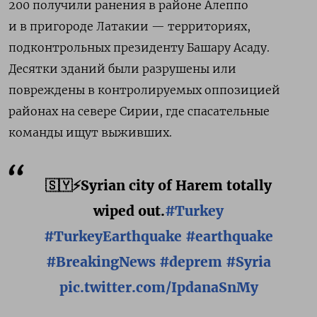
200 получили ранения
в районе Алеппо
и в пригороде Латакии — территориях,
подконтрольных президенту Башару Асаду.
Десятки зданий были разрушены или
повреждены в контролируемых оппозицией
районах на севере Сирии, где спасательные
команды ищут выживших.
🇸🇾⚡Syrian city of Harem totally
wiped out.
#Turkey
#TurkeyEarthquake
#earthquake
#BreakingNews
#deprem
#Syria
pic.twitter.com/IpdanaSnMy