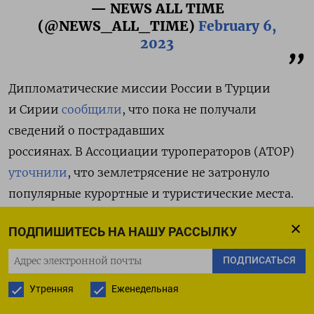
— NEWS ALL TIME
(@NEWS_ALL_TIME)
February 6,
2023
Дипломатические миссии России в Турции
и Сирии
сообщили
, что пока не получали
сведений о пострадавших
россиянах. В Ассоциации туроператоров (АТОР)
уточнили
, что землетрясение не затронуло
популярные курортные и туристические места.
США «глубоко обеспокоены» землетрясением
ПОДПИШИТЕСЬ НА НАШУ РАССЫЛКУ
в Турции и Сирии и внимательно следят
ПОДПИСАТЬСЯ
за ситуацией,
написал
советник Белого дома
Утренняя
Еженедельная
по национальной безопасности Джейк Салливан.