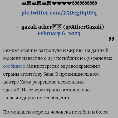
🙏🏻🙏🏻🙏🏻💔💔💔💔😥😥😥😥😥
pic.twitter.com/25DegDqUPq
— gazali ather🇵🇸 (@AtherGazali)
February 6, 2023
Землетрясение затронуло и Сирию. На данный
момент известно о 237 погибших и 639 раненых,
сообщило
Министерство здравоохранения
страны агентству Sana.
В провинциальном
центре Хама разрушено нескольких
зданий. На севере страны остановлено
железнодорожное сообщение.
По меньшей мере 42 человека погибли и более