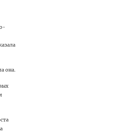
о-
казала
а она.
вых
и
ста
а