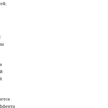
ей.
х
ны
а
ий
й
лется
эффекта