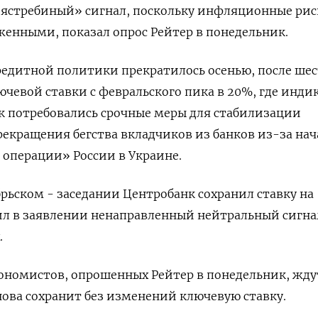
«ястребиный» сигнал, поскольку инфляционные ри
женными, показал опрос Рейтер в понедельник.
едитной политики прекратилось осенью, после ше
чевой ставки с февральского пика в 20%, где инди
как потребовались срочные меры для стабилизации
рекращения бегства вкладчиков из банков из-за нач
операции» России в Украине.
рьском - заседании Центробанк сохранил ставку на
ил в заявлении ненаправленный нейтральный сигна
.
кономистов, опрошенных Рейтер в понедельник, ждут
ова сохранит без изменений ключевую ставку.