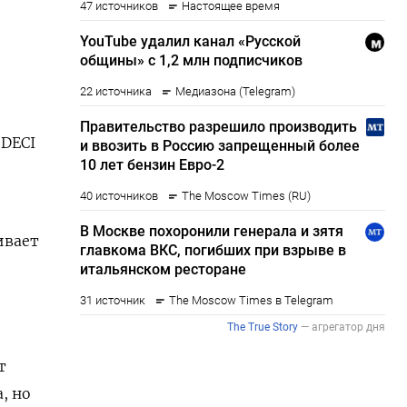
3DECI
ивает
т
, но