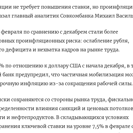
ции не требует повышения ставки, но проинфляц
казал главный аналитик Совкомбанка Михаил Василь
у февраля по сравнению с декабрем стали более
вных проинфляционных риска: ослабление рубля,
 дефицита и нехватка кадров на рынке труда.
% по отношению к доллару США с начала декабря, в 
й банк предупредил, что частичная мобилизация м
срочную инфляцию из-за сокращения рабочей силы.
ки сохраняются со стороны рынка труда, фискальн
ределенности влияния санкций и ценовых потолков
ти и нефтепродуктов. В складывающихся условиях
ранения ключевой ставки на уровне 7,5% в феврале 