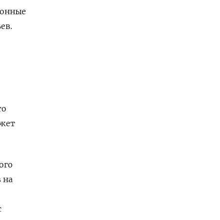
ионные
ев.
то
ожет
ого
 на
с