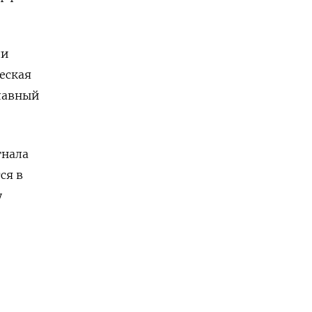
ли
еская
лавный
гнала
ся в
у