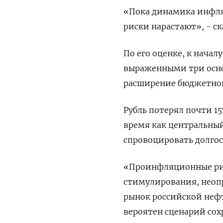
«Пока динамика инфля
риски нарастают», - с
По его оценке, к начал
выраженными три осно
расширение бюджетного
Рубль потерял почти 15
время как центральны
спровоцировать долго
«Проинфляционные рис
стимулирования, неоп
рынок российской неф
вероятен сценарий сох