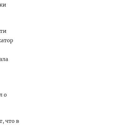
ски
сти
катор
ала
л о
, что в