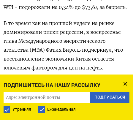
WTI - подорожали на 0,34% до $73,64 за баррель.
В то время как на прошлой неделе на рынке
доминировали риски рецессии, в воскресенье
глава Международного энергетического
агентства (МЭА) Фатих Бироль подчеркнул, что
восстановление экономики Китая остается
ключевым фактором для цен на нефть.
Бироль добавил, что в зависимости от того,
ПОДПИШИТЕСЬ НА НАШУ РАССЫЛКУ
насколько сильным будет восстановление
ПОДПИСАТЬСЯ
китайской экономики, ОПЕК+, возможно,
Утренняя
Еженедельная
придется пересмотреть решение о сокращении
добычи на 2 миллиона баррелей в сутки в
течение 2023 года.