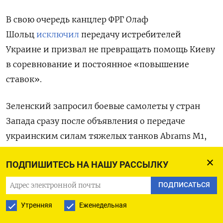
В свою очередь канцлер ФРГ Олаф
Шольц
исключил
передачу истребителей
Украине и призвал не превращать помощь Киеву
в соревнование и постоянное «повышение
ставок».
Зеленский запросил боевые самолеты у стран
Запада сразу после объявления о передаче
украинским силам тяжелых танков Abrams
M1,
Leopard 2 и Challenger.
По словам спикера ВС ВСУ
ПОДПИШИТЕСЬ НА НАШУ РАССЫЛКУ
Юрия Игната, для защиты неба Украине
нужно около 200 истребителей: до пяти бригад,
ПОДПИСАТЬСЯ
каждая из которых будет насчитывать по три
Утренняя
Еженедельная
эскадрильи. Приоритетом являются