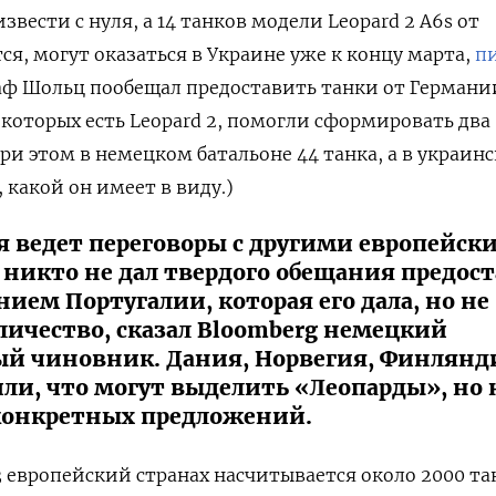
звести с нуля, а 14 танков модели Leopard 2 A6s от
ся, могут оказаться в Украине уже к концу марта,
п
аф Шольц пообещал предоставить танки от Германи
 которых есть Leopard 2, помогли сформировать два
ри этом в немецком батальоне 44 танка, а в украин
, какой он имеет в виду.)
я ведет переговоры с другими европейск
 никто не дал твердого обещания предос
нием Португалии, которая его дала, но не
личество, сказал Bloomberg немецкий
й чиновник. Дания, Норвегия, Финлянд
ли, что могут выделить «Леопарды», но 
конкретных предложений.
3 европейский странах насчитывается около 2000 та