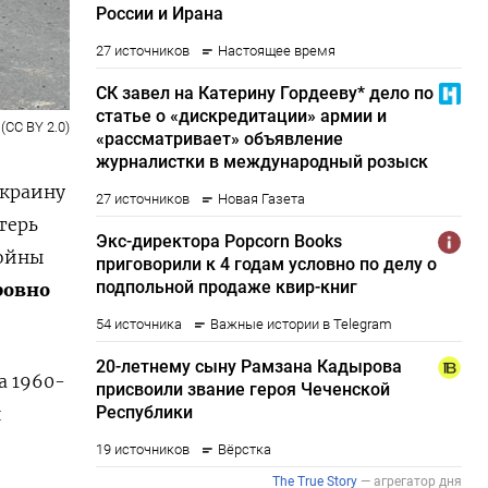
 (CC BY 2.0)
Украину
терь
войны
ровно
а 1960-
й