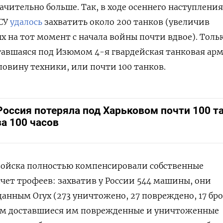
чительно больше. Так, в ходе осеннего наступления
ВСУ
удалось
захватить около 200 танков (увеличив
 на тот момент с начала войны почти вдвое). Тольк
агавшаяся под Изюмом 4-я гвардейская танковая ар
овину техники, или почти 100 танков.
Россия потеряла под Харьковом почти 100 т
за 100 часов
войска полностью компенсировали собственные
счет трофеев: захватив у России 544 машины, они
 данным Oryx (273 уничтожено, 27 повреждено, 17 бр
этом доставшиеся им поврежденные и уничтоженные