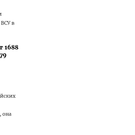
и
ВСУ в
т 1688
79
ийских
, она