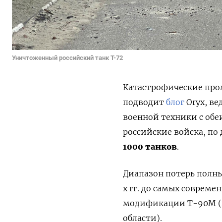
Уничтоженный российский танк Т-72
Катастрофические про
подводит
блог
Oryx, в
военной техники с обе
российские войска, п
1000 танков
.
Диапазон потерь полны
х гг. до самых соврем
модификации Т-90М (
области).