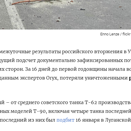
Enno Lenze / flickr
межуточные результаты российского вторжения в 
едущий подсчет документально зафиксированных по
их сторон. За 16 дней до первой годовщины начала 
о данным экспертов Oryx, потеряли уничтоженными
й – от среднего советского танка Т-62 производств
енных моделей Т-90, включая четыре танка последне
последний из них был
подбит
16 января в Луганской