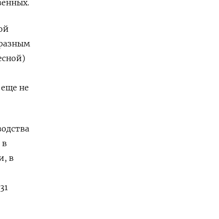
венных.
ой
 разным
есной)
 еще не
водства
 в
и, в
31