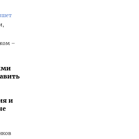
ишет
и,
ском –
ими
тавить
ия и
не
нков