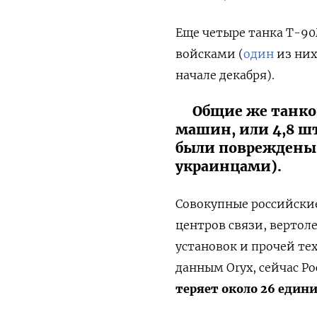
Еще четыре танка Т-9
войсками (
один
из них
начале декабря).
Общие же танко
машин, или 4,8 ш
были повреждены,
украинцами).
Совокупные российские
центров связи, вертол
установок и прочей те
данным Oryx, сейчас Р
теряет около 26 един