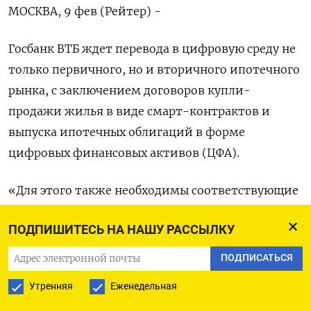
МОСКВА, 9 фев (Рейтер) -
Госбанк ВТБ ждет перевода в цифровую среду не
только первичного, но и вторичного ипотечного
рынка, с заключением договоров купли-
продажи жилья в виде смарт-контрактов и
выпуска ипотечных облигаций в форме
цифровых финансовых активов (ЦФА).
«Для этого также необходимы соответствующие
внесения в законодательную базу», - сказал
ПОДПИШИТЕСЬ НА НАШУ РАССЫЛКУ
Андрей Сучков, глава управления
секьюритизации ВТБ, выступая на Российском
ПОДПИСАТЬСЯ
ипотечном конгрессе.
Утренняя
Еженедельная