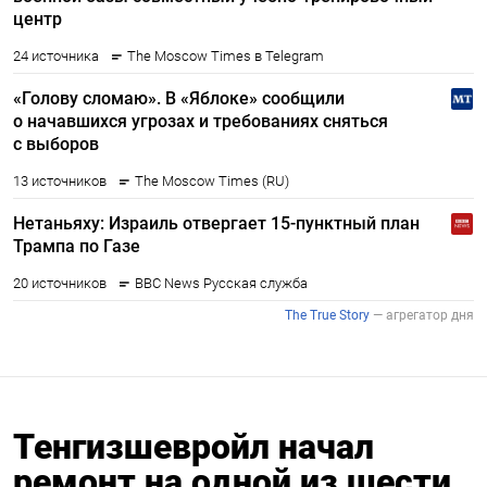
Тенгизшевройл начал
ремонт на одной из шести