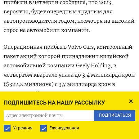
прибыли в четверг и сообщила, что 2023,
вероятно, будет очередным трудным для
автопроизводителя годом, несмотря на высокий
спрос на автомобили компании.
Операционная прибыль Volvo Cars, контрольный
пакет акций которой принадлежит китайской
автомобильной компании Geely Holding, в
четвертом квартале упала до 3,4 миллиарда крон
($322,2 миллиона) с 3,7 миллиарда крон в
аналогичный период 2021 года из-за роста цен
ПОДПИШИТЕСЬ НА НАШУ РАССЫЛКУ
на литий, необходимости покупать компоненты
на спотовом рынке и проблем в логистике.
ПОДПИСАТЬСЯ
Утренняя
Еженедельная
Акции компании к 13:10 МСК выросли на 0,35%,
несмотря на падение на 3% в начале торгов.