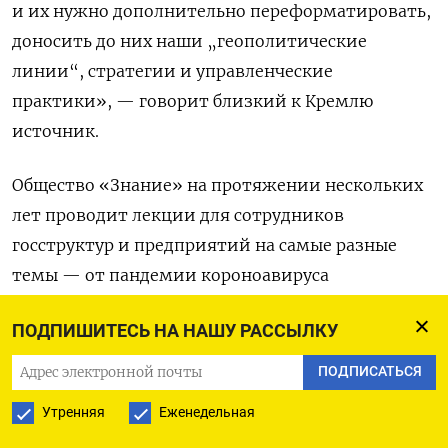
и их нужно дополнительно переформатировать,
доносить до них наши „геополитические
линии“, стратегии и управленческие
практики», — говорит близкий к Кремлю
источник.
Общество «Знание» на протяжении нескольких
лет проводит лекции для сотрудников
госструктур и предприятий на самые разные
темы — от пандемии короноавируса
до геополитики, говорит региональный
ПОДПИШИТЕСЬ НА НАШУ РАССЫЛКУ
чиновник. По его словам, это «механизм работы
с населением», а практика его применения идет
ПОДПИСАТЬСЯ
«с советских времен». Ранее «Знание»
Утренняя
Еженедельная
привлекалось для чтения лекций