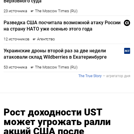
Рост доходности UST
может угрожать ралли
акций США после