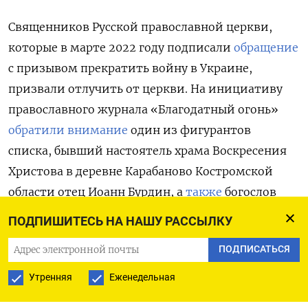
Священников Русской православной церкви,
которые в марте 2022 году подписали
обращение
с призывом прекратить войну в Украине,
призвали отлучить от церкви. На инициативу
православного журнала «Благодатный огонь»
обратили внимание
один из фигурантов
списка, бывший настоятель храма Воскресения
Христова в деревне Карабаново Костромской
области отец Иоанн Бурдин, а
также
богослов
Андрей Кураев.
ПОДПИШИТЕСЬ НА НАШУ РАССЫЛКУ
Издание обвиняет почти 300 «
либеральных
ПОДПИСАТЬСЯ
священнослужителей Русской православной
Утренняя
Еженедельная
церкви» в том, что своим обращением они