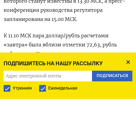
которого станут известны в 13.30 МСК, а пресс-
конференция руководства регулятора
запланирована на 15.00 МСК.
К 11.10 МСК пара доллар/рубль расчетами
«завтра» была вблизи отметки 72,63, рубль
набирает 0,5%.
ПОДПИШИТЕСЬ НА НАШУ РАССЫЛКУ
Пара евро/рубль была у отметки 78,02, и здесь
ПОДПИСАТЬСЯ
рубль растет на 0,8%.
Утренняя
Еженедельная
К юаню рубль дорожает на 0,9%, до 10,67.
В преддверии решения ЦБР рынок рублевого
госдолга показывает минимальные изменения
доходности, в пределах -3/+2 базисных пункта