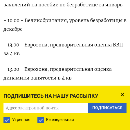
заявлений на пособие по безработице за январь
- 10.00 - Великобритания, уровень безработицы в
декабре
- 13.00 - Еврозона, предварительная оценка ВВП
за 4 кв
- 13.00 - Еврозона, предварительная оценка
динамики занятости в 4 кв
- 14.00 - США, индекс NFIB оптимизма в сфере
ПОДПИШИТЕСЬ НА НАШУ РАССЫЛКУ
малого бизнеса США за январь
ПОДПИСАТЬСЯ
- 16.30 - США, индекс потребительских цен за
Утренняя
Еженедельная
январь, общий и базовый показатели