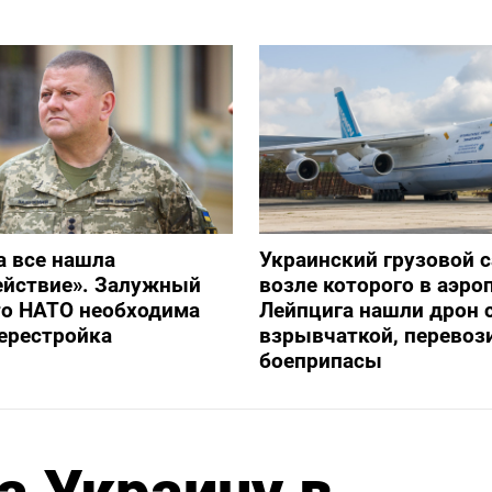
а все нашла
Украинский грузовой с
ействие». Залужный
возле которого в аэро
то НАТО необходима
Лейпцига нашли дрон 
ерестройка
взрывчаткой, перевоз
боеприпасы