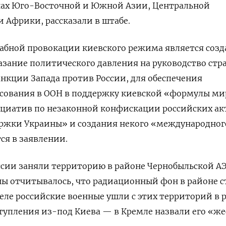
анах Юго-Восточной и Южной Азии, Центральной
 Африки, рассказали в штабе.
абной провокации киевского режима является созд
азание политического давления на руководство стра
нкции Запада против России, для обеспечения
осования в ООН в поддержку киевской «формулы ми
ициатив по незаконной конфискации российских ак
ержки Украины» и создания некого «международног
ся в заявлении.
ссии заняли территорию в районе Чернобыльской А
ны отчитывалось, что радиационный фон в районе 
реле российские военные ушли с этих территорий в 
тупления из-под Киева — в Кремле назвали его «ж