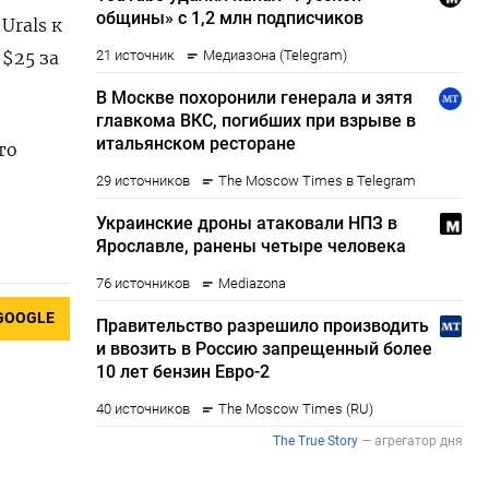
Urals к
 $25 за
то
GOOGLE