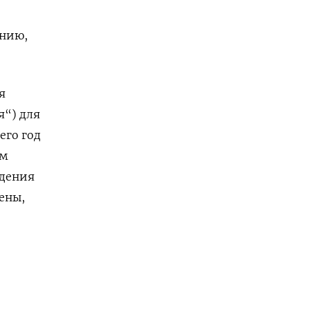
нию,
я
“) для
его год
ом
едения
ены,