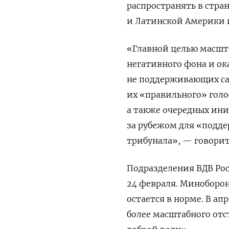
распространять в стр
и Латинской Америки и
«Главной целью масшт
негативного фона и ок
не поддерживающих са
их «правильного» гол
а также очередных ин
за рубежом для «подд
трибунала», — говорит
Подразделения ВДВ Ро
24 февраля. Миноборо
остается в норме. В ап
более масштабного отс