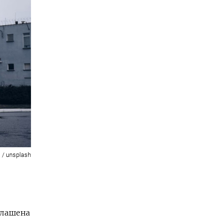
 / unsplash
глашена