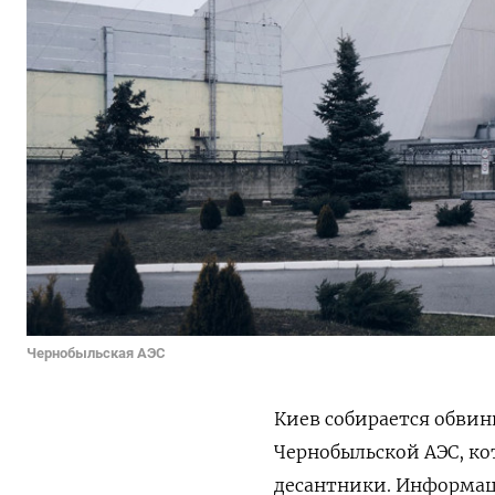
Чернобыльская АЭС
Киев собирается обви
Чернобыльской АЭС, ко
десантники. Информаци