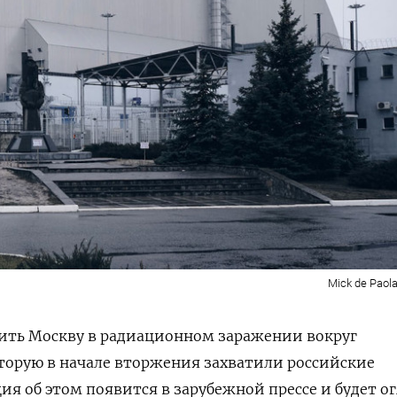
Mick de Paola
нить Москву в радиационном заражении вокруг
торую в начале вторжения захватили российские
я об этом появится в зарубежной прессе и будет о