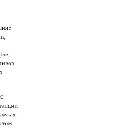
ание
н,
ра»,
тивов
о
ЭС
станции
рамках
естом