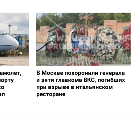
амолет,
В Москве похоронили генерала
порту
и зятя главкома ВКС, погибших
со
при взрыве в итальянском
ил
ресторане