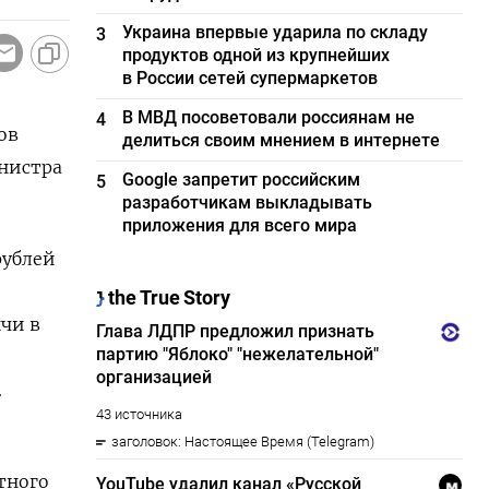
Украина впервые ударила по складу
3
продуктов одной из крупнейших
в России сетей супермаркетов
В МВД посоветовали россиянам не
4
ов
делиться своим мнением в интернете
инистра
Google запретит российским
5
разработчикам выкладывать
приложения для всего мира
рублей
чи в
.
тного