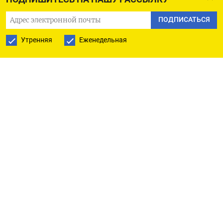
покупать продукцию для садоводства.
(Анастасия Лырчикова)
ПОДПИСАТЬСЯ
Утренняя
Еженедельная
ПОДПИСАТЬСЯ НА ТЕЛЕГРАМ
ПОДПИСАТЬСЯ В GOOGLE
РУССКАЯ СЛУЖБА