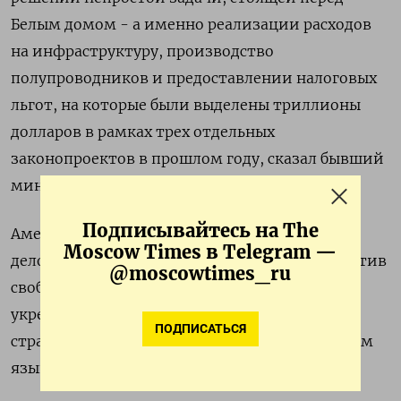
Белым домом - а именно реализации расходов
на инфраструктуру, производство
полупроводников и предоставлении налоговых
льгот, на которые были выделены триллионы
долларов в рамках трех отдельных
законопроектов в прошлом году, сказал бывший
министр труда Роберт Райх.
Подписывайтесь на The
Американские бизнесмены опасаются, что
Moscow Times в Telegram —
деловые связи Бернстайна и его позиция против
@moscowtimes_ru
свободной торговли могут помешать
укреплению торговых связей с другими
ПОДПИСАТЬСЯ
странами. Оригинал сообщения на английском
языке доступен по коду (Андреа Шалал)