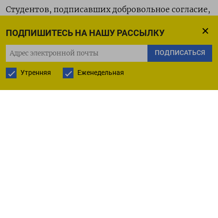
Студентов, подписавших добровольное согласие,
отправляют на медитцинское
ПОДПИШИТЕСЬ НА НАШУ РАССЫЛКУ
освидетельствование и заседание призывной
комиссии. Там их признают их годными
ПОДПИСАТЬСЯ
к военной службе и выдают повестку
Утренняя
Еженедельная
на отправку в армию еще до получения диплома.
С подписанным добровольным согласием
нельзя оспорить в судебном порядке действия
военкомата и решение призывной комиссии.
Подобные действия практикуют военкоматы
по всей России, сообщил руководитель «Школы
призывника» Алексей Табалов в
разговоре
с «Версткой». «Они дурят голову
восемнадцатилетним пацанам, которые,