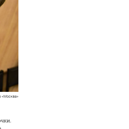
о «Москва»
очки.