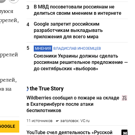
В МВД посоветовали россиянам не
3
шуюся
делиться своим мнением в интернете
ррелей,
Google запретит российским
4
разработчикам выкладывать
приложения для всего мира
5
МНЕНИЯ
ВЛАДИСЛАВ ИНОЗЕМЦЕВ
аррелей
Союзники Украины должны сделать
россиянам решительное предложение —
до сентябрьских «выборов»
релей,
ов на
GOOGLE