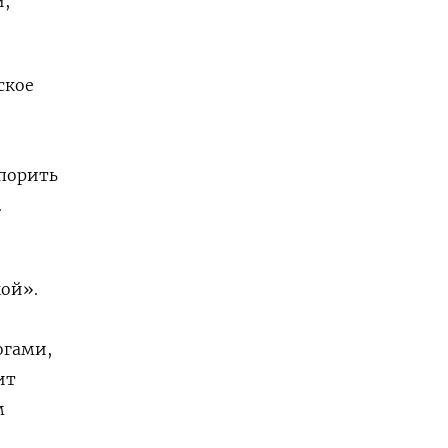
й,
ское
спорить
.
кой».
огами,
ит
м