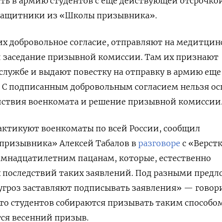
ть в армию студентов с еще действующей отсрочко
ащитники из «Школы призывника».
х добровольное согласие, отправляют на медитцин
и заседание призывной комиссии. Там их признают
службе и выдают повестку на отправку в армию еще
. С подписанным добровольным согласием нельзя о
ействия военкомата и решение призывной комиссии
актикуют военкоматы по всей России, сообщил
призывника» Алексей Табалов в
разговоре
с «Верст
емнадцатилетним пацанам, которые, естественно
 последствий таких заявлений. Под разными предл
угроз заставляют подписывать заявления» — говор
 что студентов собираются призывать таким способо
ется весенний призыв.