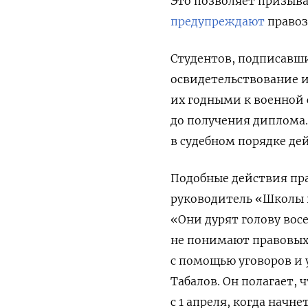
Это позволяет призыва
предупреждают
правоз
Студентов, подписавши
освидетельствование 
их годными к военной 
до получения диплома
в судебном порядке д
Подобные действия пр
руководитель «Школы 
«Они дурят голову вос
не понимают правовых
с помощью уговоров и 
Табалов. Он полагает,
с 1 апреля, когда начн