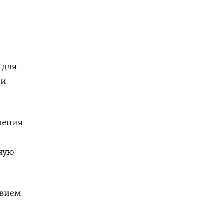
 для
ли
ления
ную
твием