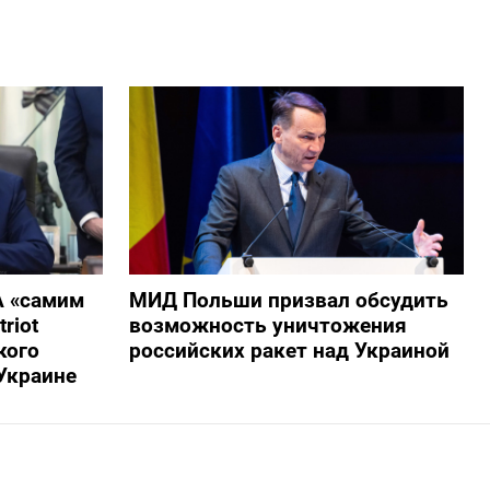
А «самим
МИД Польши призвал обсудить
riot
возможность уничтожения
кого
российских ракет над Украиной
Украине