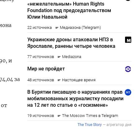
иона
90, и
74,04 за
 от