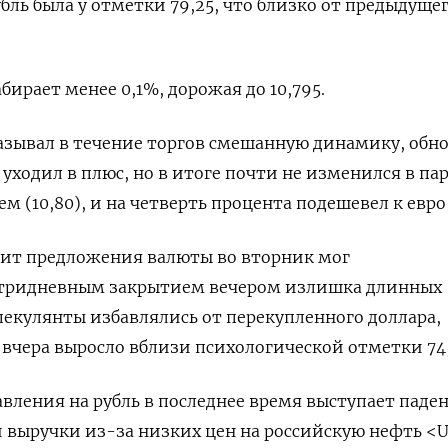
убль была у отметки 79,25, что близко от предыдуще
абирает менее 0,1%, дорожая до 10,795.
азывал в течение торгов смешанную динамику, обн
ходил в плюс, но в итоге почти не изменился в пар
м (10,80), и на четверть процента подешевел к евро 
т предложения валюты во вторник мог
утридневным закрытием вечером излишка длинных
екулянты избавлялись от перекупленного доллара,
вчера выросло вблизи психологической отметки 74,
ления на рубль в последнее время выступает паде
 выручки из-за низких цен на российскую нефть <