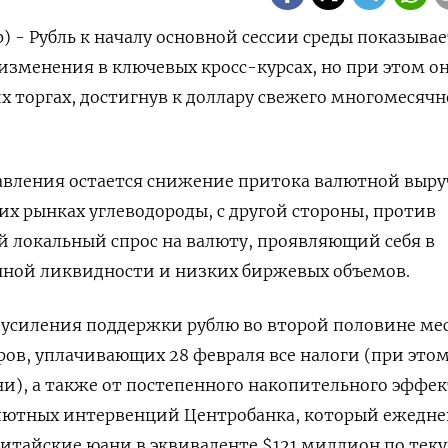
) - Рубль к началу основной сессии среды показывае
менения в ключевых кросс-курсах, но при этом он
х торгах, достигнув к доллару свежего многомесячн
вления остается снижение притока валютной выру
х рынках углеводороды, с другой стороны, против
 локальный спрос на валюту, проявляющий себя в
чной ликвидности и низких биржевых объемов.
 усиления поддержки рублю во второй половине мес
ов, уплачивающих 28 февраля все налоги (при этом
ни), а также от постепенного накопительного эффек
лютных интервенций Центробанка, который ежедне
итайские юани в эквиваленте $121 миллион по тек