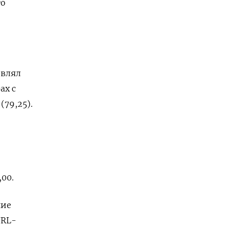
го
овлял
ах с
(79,25).
00.
ние
URL-