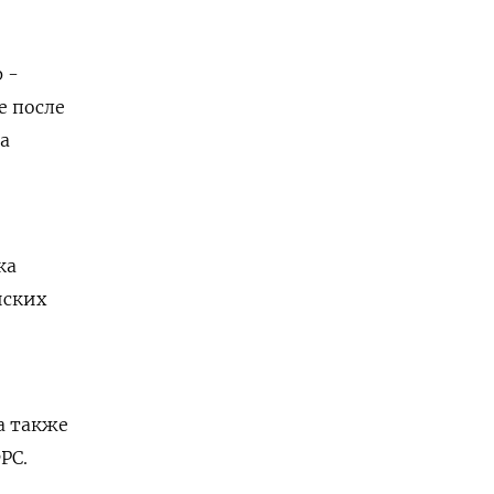
 -
е после
а
ка
йских
а также
РС.