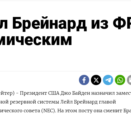
л Брейнард из Ф
мическим
ейтер) - Президент США Джо Байден назначил заме
ной резервной системы Лейл Брейнард главой
ческого совета (NEC). На этом посту она сменит Бр