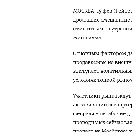
МОСКВА, 15 фев (Рейтер
дрожащие смешанные из
отметиться на утренни
минимума.
Основным фактором да
продаваемые на внешни
выступает волатильный
условиях тонкой рыно
Участники рынка ждут
активизации экспортер
февраля - нерабочие д
проводимых сейчас ва
продает на Мосбирже к