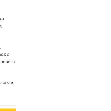
ки
м
,
ок с
арового
ажды в