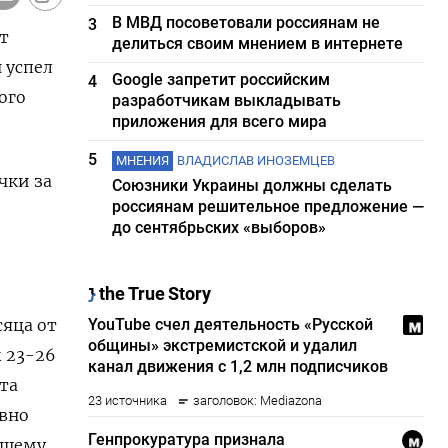
В МВД посоветовали россиянам не
3
т
делиться своим мнением в интернете
 успел
Google запретит российским
4
ого
разработчикам выкладывать
приложения для всего мира
5
МНЕНИЯ
ВЛАДИСЛАВ ИНОЗЕМЦЕВ
чки за
Союзники Украины должны сделать
россиянам решительное предложение —
до сентябрьских «выборов»
яца от
 23-26
та
вно
ущему