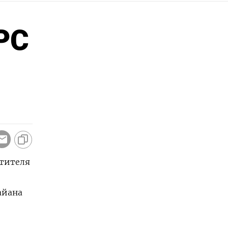
РС
стителя
айана