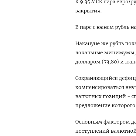
К 9.35 МСК пара евро/р
закрытия.
В паре с юанем рубль н
Накануне же рубль пок
локальные минимумы, у
долларом (73,80) и юане
Сохраняющийся дефици
компенсироваться вн
валютных позиций - сп
предложение которого 
Основным фактором дав
поступлений валютной