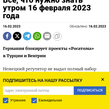
утром 16 февраля 2023
года
16.02.2023
Обновлено:
16.02.2023
Германия блокирует проекты «Росатома»
в Турции и Венгрии
Немецкий регулятор не выдал
полный набор
разрешений на экспорт
электротехнического
ПОДПИШИТЕСЬ НА НАШУ РАССЫЛКУ
оборудования от немецкой Siemens Energy,
необходимого для строительства
АЭС «Аккую»,
ПОДПИСАТЬСЯ
которую «Росатом» строит на юге Турции.
Утренняя
Еженедельная
Венгрия, где «Росатом» строит АЭС «Пакш-2»,