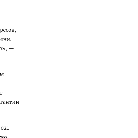
ресов,
ени.
в», —
ом
т
стантин
2021
тво