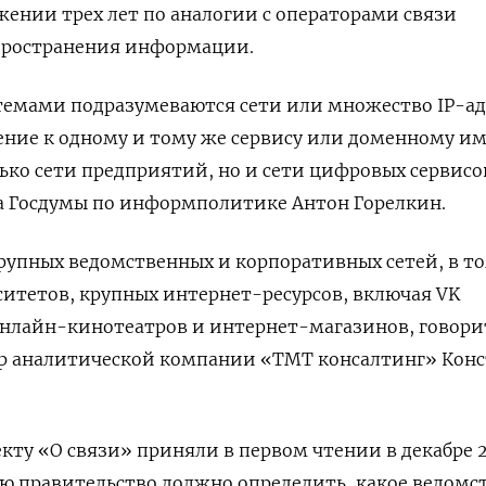
ении трех лет по аналогии с операторами связи
пространения информации.
емами подразумеваются сети или множество IP-ад
ние к одному и тому же сервису или доменному им
лько сети предприятий, но и сети цифровых сервисо
а Госдумы по информполитике Антон Горелкин.
крупных ведомственных и корпоративных сетей, в т
рситетов, крупных интернет-ресурсов, включая VK
 онлайн-кинотеатров и интернет-магазинов, говори
 аналитической компании «ТМТ консалтинг» Кон
кту «О связи» приняли в первом чтении в декабре 
ию правительство должно определить, какое ведомс