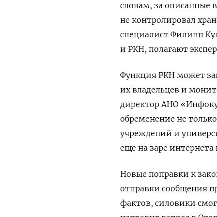
словам, за описанные 
не контролировал хра
специалист Филипп Ку
и РКН, полагают экспер
Функция РКН может зак
их владельцев и мони
директор АНО «Инфоку
обременение не только 
учреждений и универс
еще на заре интернета 
Новые поправки к зако
отправки сообщения пр
фактов, силовики смог