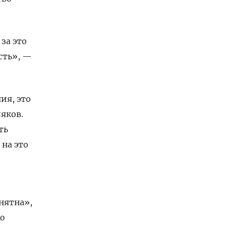
за это
сть», —
ия, это
яков.
ть
 на это
нятна»,
го