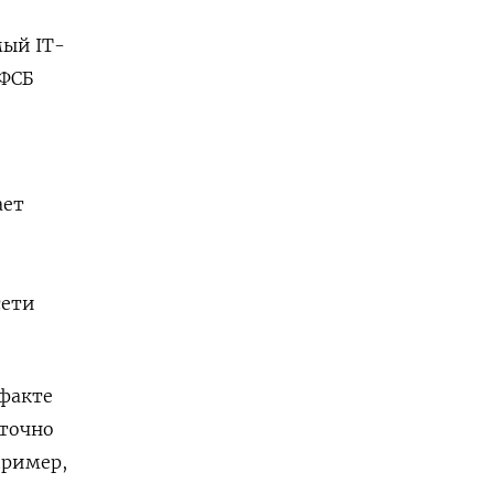
мый IT-
 ФСБ
ает
сети
 факте
аточно
пример,