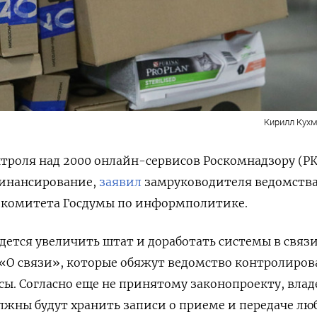
Кирилл Кухм
троля над 2000 онлайн-сервисов Роскомнадзору (Р
финансирование,
заявил
замруководителя ведомства
и комитета Госдумы по информполитике.
идется увеличить штат и доработать системы в связ
 «О связи», которые обяжут ведомство контролиров
ы. Согласно еще не принятому законопроекту, вла
жны будут хранить записи о приеме и передаче лю