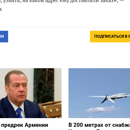
, узнать, на какой адрес ему доставляли заказ», —
.
АМ
ПОДПИСАТЬСЯ В 
 предрек Армении
В 200 метрах от снаб