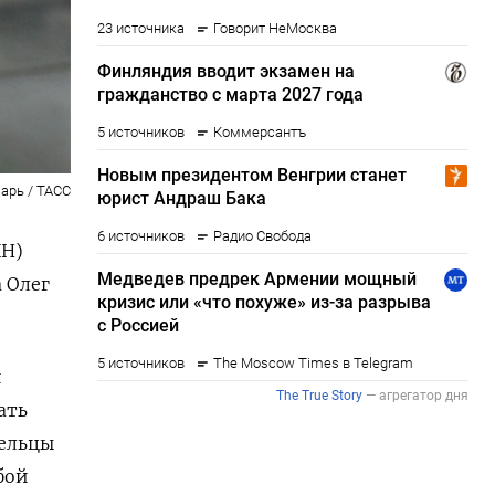
арь / ТАСС
КН)
 Олег
и
ать
дельцы
бой