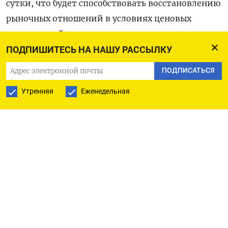
сутки, что будет способствовать восстановлению
рыночных отношений в условиях ценовых
ограничений.
ПОДПИШИТЕСЬ НА НАШУ РАССЫЛКУ
Оригинал сообщения на английском языке
ПОДПИСАТЬСЯ
доступен по коду: (Арати Сомасекхар и Стефани
Келли)
Утренняя
Еженедельная
ПОДПИСАТЬСЯ НА ТЕЛЕГРАМ
ПОДПИСАТЬСЯ В GOOGLE