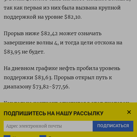
так как первая из них была вызвана крупной
поддержкой на уровне $82,10.
Прорыв ниже $82,42 может означать
завершение волны 4, и тогда цели отскока на
$83,95 не будет.
На дневном графике нефть пробила уровень
поддержки $83,63. Прорыв открыл путь к
диапазону $73,82-$77,56.
Как только контракт опустится в этот диапазон,
останется мало сомнений в том, что
ПОДПИШИТЕСЬ НА НАШУ РАССЫЛКУ
нисходящий тренд от $125,19 возобновился.
ПОДПИСАТЬСЯ
Закрытие выше $83,63 в понедельник может