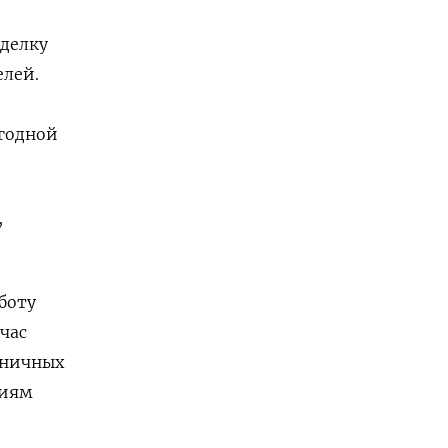
делку
елей.
ыгодной
,
боту
час
зничных
циям