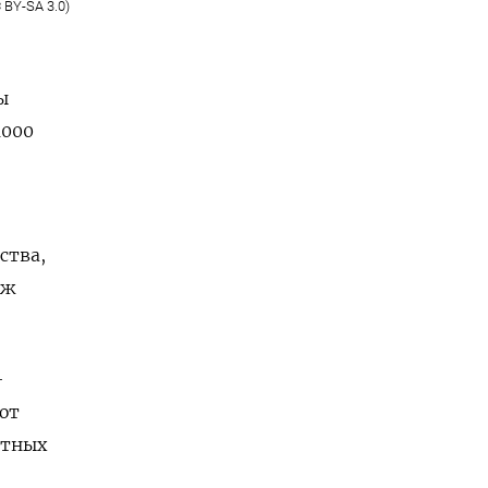
C BY-SA 3.0)
ы
1000
ства,
аж
—
ют
етных