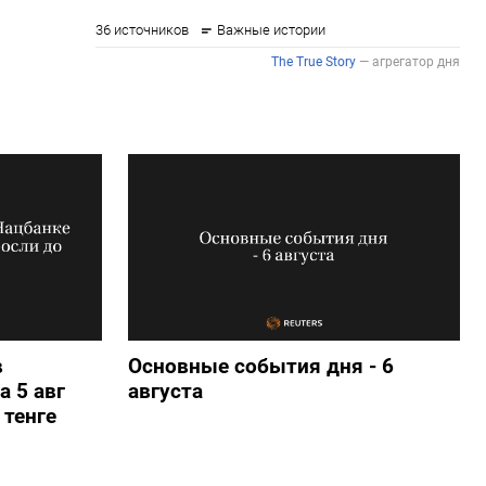
в
Основные события дня - 6
а 5 авг
августа
 тенге