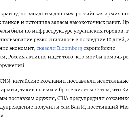
Украину, по западным данным, российская армия по
 танков и истощила запасы высокоточных ракет. И
алы били по инфраструктуре украинских городов, 
спользование резко снизилось в последние 10 дней, а
ание экономит,
сказали Bloomberg
европейские
ам, Россия активно ищет того, кто мог бы помочь р
ооружений.
 CNN, китайские компании поставляли нелетальные
 армии, такие шлемы и бронежилеты. О том, что К
ым поставкам оружия, США предупредили союзнико
едупреждение получил и сам Ван И, посетивший Мю
у.