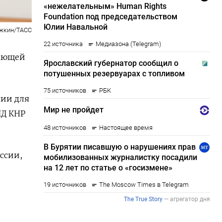
ежкин/ТАСС
вающей
сии для
Д КНР
ссии,