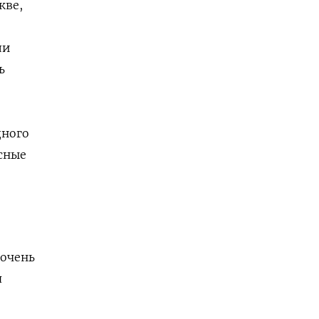
кве,
ли
ь
дного
сные
 очень
я