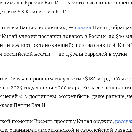
инимал в Кремле Ван И — самого высокопоставленн
 члена ЧК Компартии КНР.
, и всем Вашим коллегам», —
сказал
Путин, обращая
ы Китай удвоил поставки товаров в России, до $10 м
дный импорт, остановившийся из-за санкций. Кита
и российской нефти — до 1,5 млн баррелей в сутки
и и Китая в прошлом году достиг $185 млрд. «Мы с
чь в 2024 году уровня $200 млрд. Есть все основания
х целей <..> достигнем, может быть, даже раньше, ч
азал Путин Ван И.
кой помощи Кремль просит у Китая оружие,
расск
ые с данными американской и европейской развед