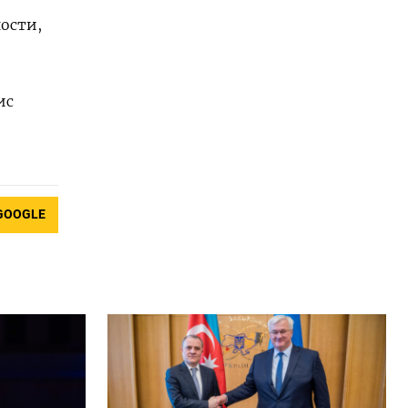
ости,
ис
GOOGLE