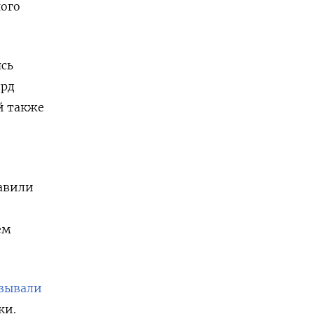
ого
сь
лрд
й также
тавили
ем
азывали
ки.