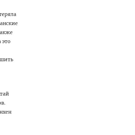
теряла
ранские
также
 это
ешить
итай
в.
нхен