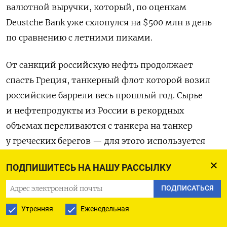
валютной выручки, который, по оценкам
Deustche Bank уже схлопулся на $500 млн в день
по сравнению с летними пиками.
От санкций российскую нефть продолжает
спасть Греция, танкерный флот которой возил
российские баррели весь прошлый год. Сырье
и нефтепродукты из России в рекордных
объемах переливаются с танкера на танкер
у греческих берегов — для этого используется
залив Лаконикос,
выяснил Bloomberg
, отследив
ПОДПИШИТЕСЬ НА НАШУ РАССЫЛКУ
данные по перемещению судов. В январе,
по оценкам агентства, объем такой перевалки
ПОДПИСАТЬСЯ
в море достиг 23 млн баррелей.
Утренняя
Еженедельная