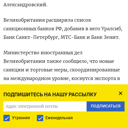
Александровский.
Великобритания расширила список
санкционных банков РФ, добавив в него Уралсиб,
Банк Санкт-Петербург, МТС-Банк и Банк Зенит.
Министерство иностранных дел
Великобритании также сообщило, что новые
санкции и торговые меры, скоординированные
на международном уровне, коснутся экспорта в
Россию запчастей для самолетов,
ПОДПИШИТЕСЬ НА НАШУ РАССЫЛКУ
радиооборудования и электронных
комплектующих.
ПОДПИСАТЬСЯ
Утренняя
Еженедельная
Запрет также затронет импорт 140 видов