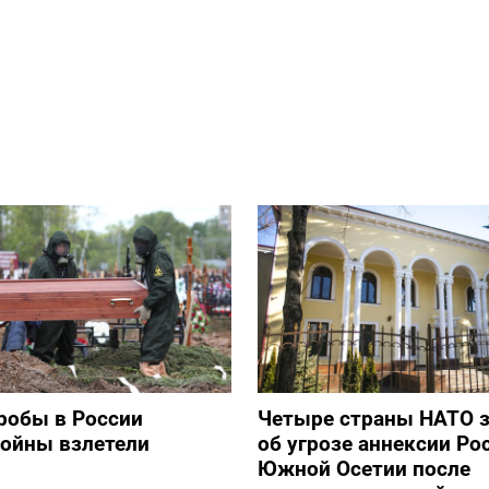
робы в России
Четыре страны НАТО 
войны взлетели
об угрозе аннексии Ро
Южной Осетии после