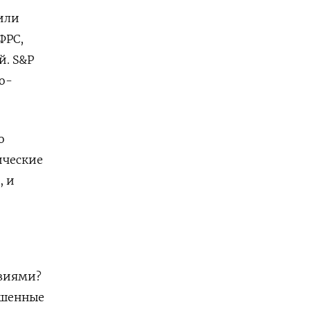
или
ФРС,
й. S&P
о-
о
ические
, и
овиями?
ршенные