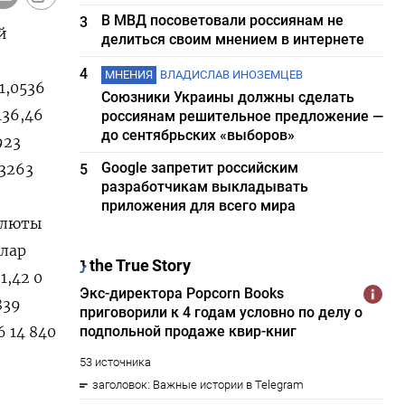
В МВД посоветовали россиянам не
3
й
делиться своим мнением в интернете
4
МНЕНИЯ
ВЛАДИСЛАВ ИНОЗЕМЦЕВ
 1,0536
Союзники Украины должны сделать
136,46
россиянам решительное предложение —
до сентябрьских «выборов»
923
Google запретит российским
,3263
5
разработчикам выкладывать
приложения для всего мира
Валюты
ллар
1,42 0
839
6 14 840