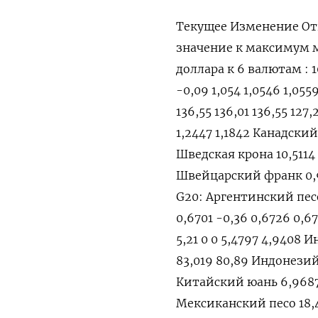
Текущее Изменение От
значение к максимум
доллара к 6 валютам : 10
-0,09 1,054 1,0546 1,055
136,55 136,01 136,55 127
1,2447 1,1842 Канадский 
Шведская крона 10,5114 0
Швейцарский франк 0,94
G20: Аргентинский песо 
0,6701 -0,36 0,6726 0,6
5,21 0 0 5,4797 4,9408 
83,019 80,89 Индонезийск
Китайский юань 6,9687 
Мексиканский песо 18,409