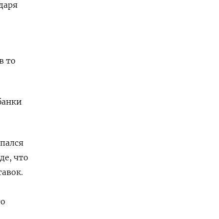
даря
в то
банки
упался
де, что
тавок.
то