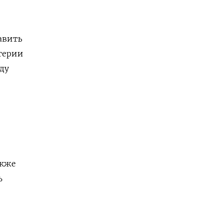
авить
герии
ду
акже
ь