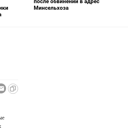
после обвинений в адрес
ики
Минсельхоза
а
ые
к