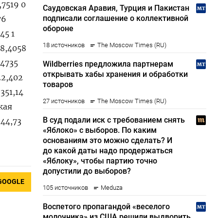
,7519 0
76
45 1
18,4058
,4735
22,402
351,14
ская
144,73
GOOGLE