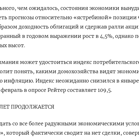
ьного, чем ожидалось, состояния экономики вынуд
еть прогнозы относительно «ястребиной» позиции 
бразом доходность облигаций и сдержав ралли акци
бранный в годовом выражении рост в 4,5%, однако п
ых высот.
имания может удостоиться индекс потребительског
волит понять, какими домохозяйства видят эконом
ю инфляцию. Индекс неожиданно снизился в январе
евраль в опросе Рейтер составляет 109,5.
ОЛЕТ ПРОДОЛЖАЕТСЯ
адать со все более радужными экономическими усл
», который фактически сводит на нет сделки, сове