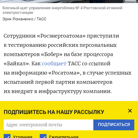
Блочный щит управления энергоблока № 4 Ростовской атомной
электростанции
Эрик Романенко / ТАСС
Сотрудники «Росэнергоатома» приступили
к тестированию российских персональных
компьютеров «Бобер» на базе процессора
«Байкал». Как
сообщает
ТАСС со ссылкой
на информацию «Росатома», в случае успешных
испытаний первой партии компьютеров
их внедрят в инфраструктуру компании.
«Переход на отечественные процессоры — это
ПОДПИШИТЕСЬ НА НАШУ РАССЫЛКУ
важный шаг для обеспечения должного уровня
ПОДПИСАТЬСЯ
технологической независимости в таких
чувствительных стратегических сферах, как
Утренняя
Еженедельная