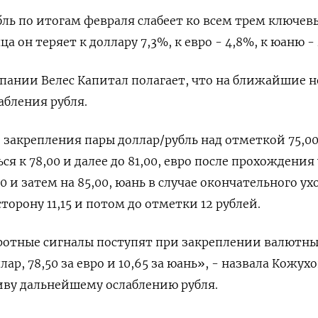
бль по итогам февраля слабеет ко всем трем ключе
а он теряет к доллару 7,3%, к евро - 4,8%, к юаню -
пании Велес Капитал полагает, что на ближайшие 
абления рубля.
е закрепления пары доллар/рубль над отметкой 75,00
ся к 78,00 и далее до 81,00, евро после прохождения
50 и затем на 85,00, юань в случае окончательного ух
сторону 11,15 и потом до отметки 12 рублей.
ротные сигналы поступят при закреплении валютны
лар, 78,50 за евро и 10,65 за юань», - назвала Кожух
ву дальнейшему ослаблению рубля.