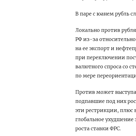
В паре с юанем рубль с
Локально против рубл
РФ из-за относительно
на ее экспорт и нефте
при переключении пос
валютного спроса со с
по мере переориентаци
Против может выступат
подпавшие под них рос
эти рестрикции, плюс 
глобальное ухудшение
роста ставки ФРС.