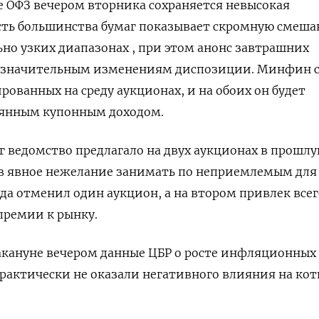
 ОФЗ вечером вторника сохраняется невысокая
ость большинства бумаг показывает скромную смеш
но узких диапазонах , при этом анонс завтрашних
к значительным изменениям диспозиции. Минфин 
рованных на среду аукционах, и на обоих он будет
оянным купонным доходом.
 ведомство предлагало на двух аукционах в прошл
ав явное нежелание занимать по неприемлемым для 
а отменил один аукцион, а на втором привлек всего
премии к рынку.
кануне вечером данные ЦБР о росте инфляционных
рактически не оказали негативного влияния на ко