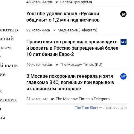
алюты в
ичений
ержек
е
ий юань
ие.
к
вивших
и
ия