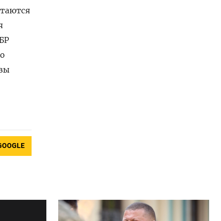
стаются
я
БР
го
зы
GOOGLE