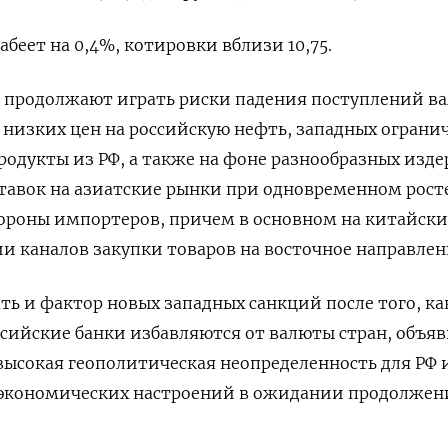
лабеет на 0,4%, котировки вблизи 10,75.
я продолжают играть риски падения поступлений в
 низких цен на российскую нефть, западных огран
продукты из РФ, а также на фоне разнообразных изд
тавок на азиатские рынки при одновременном рост
тороны импортеров, причем в основном на китайск
и каналов закупки товаров на восточное направлен
ь и фактор новых западных санкций после того, ка
сийские банки избавляются от валюты стран, объя
высокая геополитическая неопределенность для РФ 
 экономических настроений в ожидании продолжен