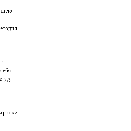
анную
сегодня
ую
себя
 7,3
тировки