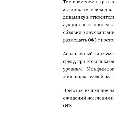
Тем временем на рынке
активность, и доходн
динамику в относитель
аукционов не привел 
объявил о двух заплани
размещать ОФЗ с пост
Аналогичный тип бумаг
среду, при этом показ
уровням - Минфин тогд
миллиарда рублей без 
При этом вышедшие на
ожиданий населения п
ОФЗ.