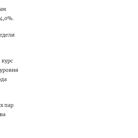
вым
 4,0%.
недели
 курс
 уровня
ода
х пар
ова