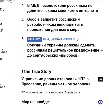
В МВД посоветовали россиянам не
3
и,
делиться своим мнением в интернете
Google запретит российским
4
ли
разработчикам выкладывать
приложения для всего мира
ой
5
МНЕНИЯ
ВЛАДИСЛАВ ИНОЗЕМЦЕВ
Союзники Украины должны сделать
россиянам решительное предложение —
убль
до сентябрьских «выборов»
до
бль