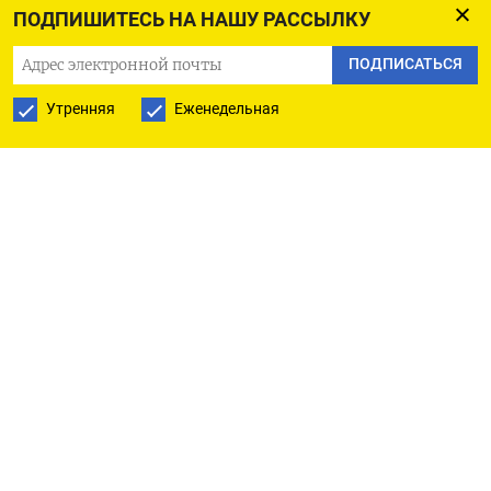
упомянул меня в своем тексте в ряду тех, кто
ПОДПИШИТЕСЬ НА НАШУ РАССЫЛКУ
этому развалу противостоит. При этом мне была
ПОДПИСАТЬСЯ
приписана аргументация, которую я никогда
не озвучивал.
Утренняя
Еженедельная
Ну что ж, попробую объяснить свою логику ещё
раз — для него ли, для подобных ли ему.
Я выступаю против постановки темы развала
России в повестку в первую очередь
по соображениям прагматического свойства.
Можете называть это «политтехнологиями».
Я не то чтобы слишком сильно любил «единую
и неделимую». Просто я знаю, КАК ИМЕННО надо
выигрывать политические кампании. В случае
с массовой политикой победа куётся за счёт