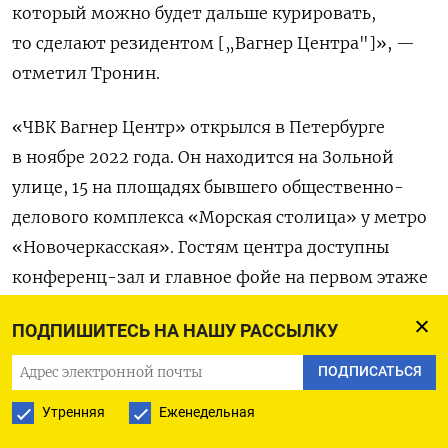
который можно будет дальше курировать,
то сделают резидентом [„Вагнер Центра"]», —
отметил Тронин.
«ЧВК Вагнер Центр» открылся в Петербурге
в ноябре 2022 года. Он находится на Зольной
улице, 15 на площадях бывшего общественно-
делового комплекса «Морская столица» у метро
«Новочеркасская». Гостям центра доступны
конференц-зал и главное фойе на первом этаже
здания. После открытия в центр поступило более
ПОДПИШИТЕСЬ НА НАШУ РАССЫЛКУ
тысячи заявок на размещение офисов,
писал
«Коммерсантъ».
ПОДПИСАТЬСЯ
Утренняя
Еженедельная