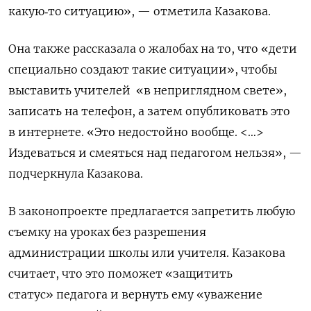
какую‑то ситуацию», — отметила Казакова.
Она также рассказала о жалобах на то, что «дети
специально создают такие ситуации», чтобы
выставить учителей «в неприглядном свете»,
записать на телефон, а затем опубликовать это
в интернете. «Это недостойно вообще. <…>
Издеваться и смеяться над педагогом нельзя», —
подчеркнула Казакова.
В законопроекте предлагается запретить любую
съемку на уроках без разрешения
администрации школы или учителя. Казакова
Подписывайтесь на The
считает, что это поможет «защитить
Moscow Times в Telegram —
статус»
педагога и вернуть ему «уважение
@moscowtimes_ru